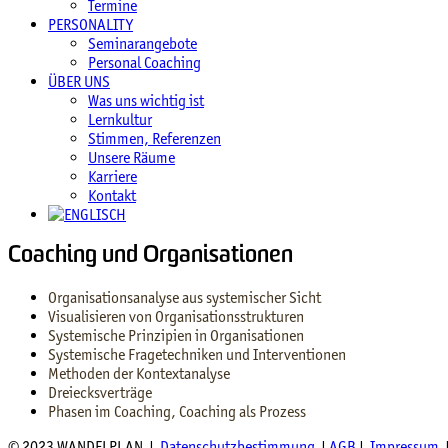
Termine
PERSONALITY
Seminarangebote
Personal Coaching
ÜBER UNS
Was uns wichtig ist
Lernkultur
Stimmen, Referenzen
Unsere Räume
Karriere
Kontakt
Coaching und Organisationen
Organisationsanalyse aus systemischer Sicht
Visualisieren von Organisationsstrukturen
Systemische Prinzipien in Organisationen
Systemische Fragetechniken und Interventionen
Methoden der Kontextanalyse
Dreiecksverträge
Phasen im Coaching, Coaching als Prozess
© 2023 WANDELPLAN |
Datenschutzbestimmung
|
AGB
|
Impressum
|